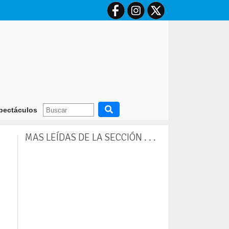
dia: “La única pena prevista es la de perpetua”, aseguró el fiscal Boga
pectáculos
MAS LEÍDAS DE LA SECCIÓN . . .