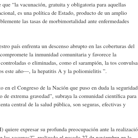
que “la vacunación, gratuita y obligatoria para aquellas
cional, es una política de Estado, producto de un amplio
iblemente las tasas de morbimortalidad ante enfermedades
estro país enfrenta un descenso abrupto en las coberturas del
 compromete la inmunidad comunitaria y favorece la
ontroladas o eliminadas, como el sarampión, la tos convulsa
este año—, la hepatitis A y la poliomielitis ”.
nto en el Congreso de la Nación que puso en duda la seguridad
ho de extrema gravedad”, subraya la comunidad científica para
enta central de la salud pública, son seguras, efectivas y
 quiere expresar su profunda preocupación ante la realizaci
e las vacunas?”, realizado el pasado 27 de noviembre en la