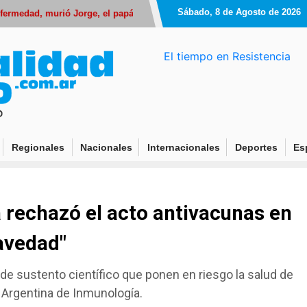
Sábado, 8 de Agosto de 2026
dad, murió Jorge, el papá de Lionel Messi
La industria sumó su segun
El tiempo en Resistencia
Regionales
Nacionales
Internacionales
Deportes
Es
 rechazó el acto antivacunas en
avedad"
e sustento científico que ponen en riesgo la salud de
 Argentina de Inmunología.