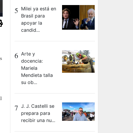
5
Milei ya está en
Brasil para
apoyar la
candid...
6
Arte y
s
docencia:
Mariela
Mendieta talla
su ob...
l
7
J. J. Castelli se
prepara para
recibir una nu...