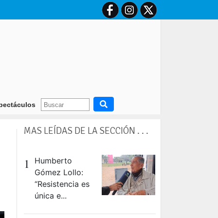
tino
La construcción cayó 4,1% mensual en junio y anotó su cuarta baj
pectáculos
MAS LEÍDAS DE LA SECCIÓN . . .
1
Humberto
Gómez Lollo:
“Resistencia es
única e...