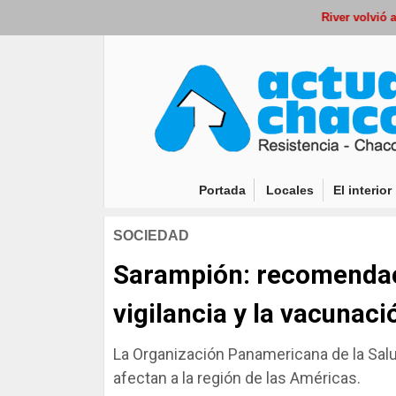
River volvió a perder
(current)
Portada
Locales
El interior
SOCIEDAD
Sarampión: recomendaci
vigilancia y la vacunaci
La Organización Panamericana de la Salud 
afectan a la región de las Américas.