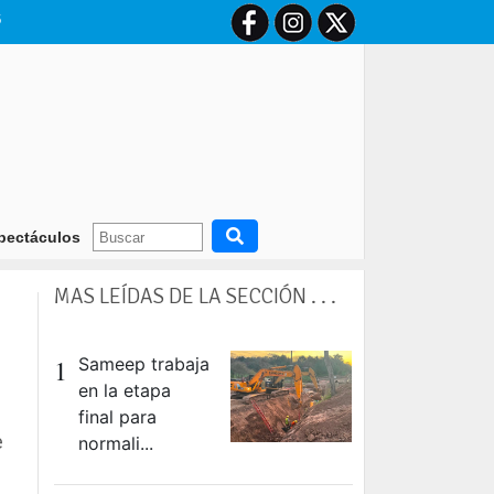
6
a a Rosario para despedir a su padre Jorge
Tras una dura enfermedad, 
pectáculos
MAS LEÍDAS DE LA SECCIÓN . . .
1
Sameep trabaja
en la etapa
final para
e
normali...