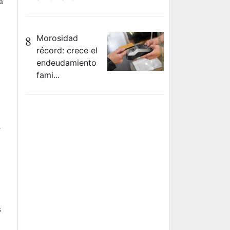
a
8
Morosidad
récord: crece el
endeudamiento
fami...
a
s