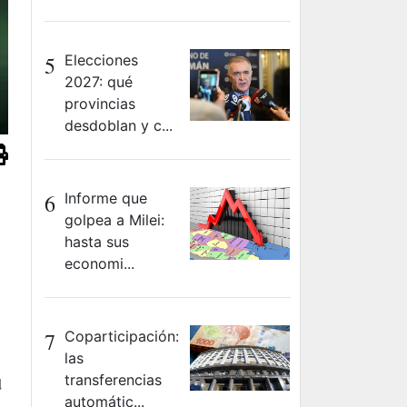
5
Elecciones
2027: qué
provincias
desdoblan y c...
6
Informe que
golpea a Milei:
hasta sus
economi...
7
Coparticipación:
las
transferencias
d
automátic...