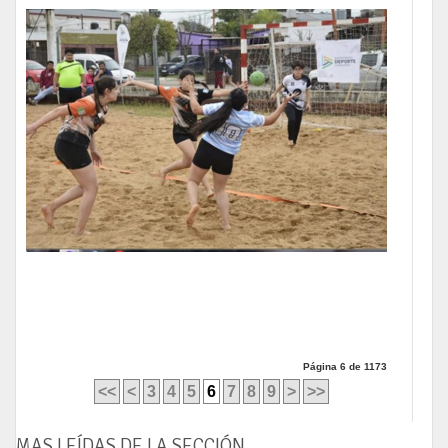
Página 6 de 1173
<<
<
3
4
5
6
7
8
9
>
>>
MAS LEÍDAS DE LA SECCIÓN . . .