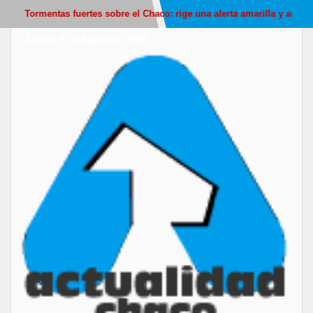
 fuertes sobre el Chaco: rige una alerta amarilla y anticipan descenso d
Jueves, 6 de Agosto de 2026